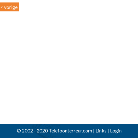
< vorige
© 2002 - 2020 Telefoonterreur.com |
Links
|
Login