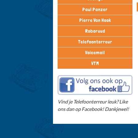
Paul Panzer
Pierre Van Hook
Roboruud
Telefoonterreur
Voicemail
VTM
Vind je Telefoonterreur leuk? Like
ons dan op Facebook! Dankjewel!