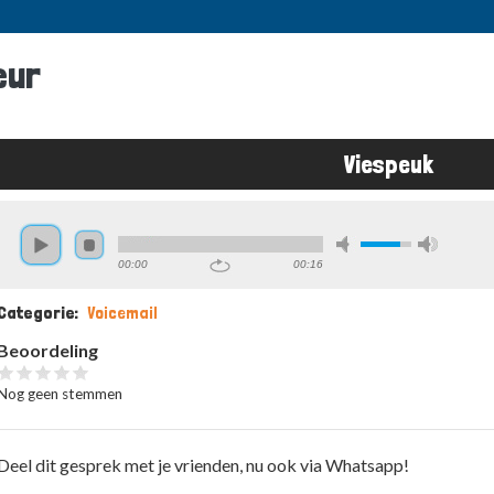
eur
Viespeuk
Kruimelpad
00:00
00:16
Categorie
Voicemail
Beoordeling
Nog geen stemmen
Deel dit gesprek met je vrienden, nu ook via Whatsapp!