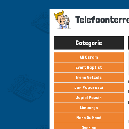
Overslaan
en
Telefoonterr
naar
de
inhoud
gaan
Categorie
Ali Osram
Evert Baptist
Irene Wetzels
Jan Paparazzi
Japiel Pousin
Limburgs
Marc De Hond
Overige