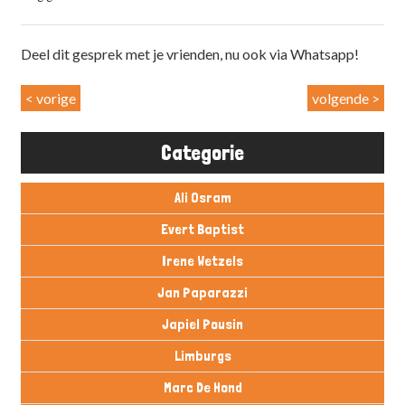
Deel dit gesprek met je vrienden, nu ook via Whatsapp!
< vorige
volgende >
Categorie
Ali Osram
Evert Baptist
Irene Wetzels
Jan Paparazzi
Japiel Pousin
Limburgs
Marc De Hond