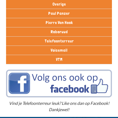
Overige
Paul Panzer
Pierre Van Hook
Roboruud
Telefoonterreur
Voicemail
VTM
Vind je Telefoonterreur leuk? Like ons dan op Facebook!
Dankjewel!