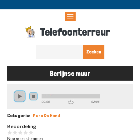
Overslaan
en
naar
de
Telefoonterreur
inhoud
gaan
Berlijnse muur
Kruimelpad
00:00
02:06
Categorie
Marc De Hond
Beoordeling
Nog geen stemmen