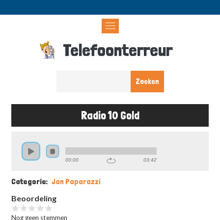
Overslaan
en
naar
de
Telefoonterreur
inhoud
gaan
Radio 10 Gold
Kruimelpad
00:00
03:42
Categorie
Jan Paparazzi
Beoordeling
Nog geen stemmen