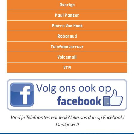
Overige
Paul Panzer
Pierre Van Hook
Roboruud
Telefoonterreur
Voicemail
VTM
Vind je Telefoonterreur leuk? Like ons dan op Facebook!
Dankjewel!