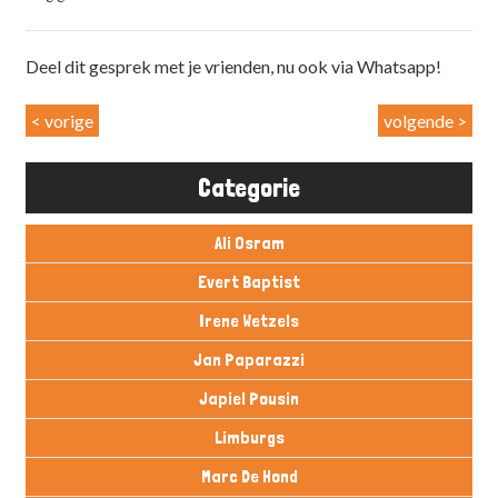
Deel dit gesprek met je vrienden, nu ook via Whatsapp!
< vorige
volgende >
Categorie
Ali Osram
Evert Baptist
Irene Wetzels
Jan Paparazzi
Japiel Pousin
Limburgs
Marc De Hond