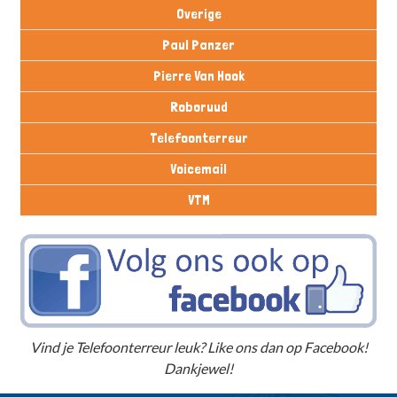
Overige
Paul Panzer
Pierre Van Hook
Roboruud
Telefoonterreur
Voicemail
VTM
Vind je Telefoonterreur leuk? Like ons dan op Facebook!
Dankjewel!