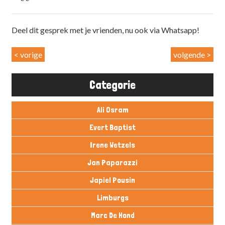
Deel dit gesprek met je vrienden, nu ook via Whatsapp!
< vorige
volgende >
Categorie
Ali Osram
Evert Baptist
Irene Wetzels
Jan Paparazzi
Japiel Pousin
Limburgs
Marc De Hond