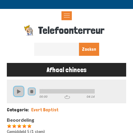
Overslaan
en
naar
de
Telefoonterreur
inhoud
gaan
Afhaal chinees
Kruimelpad
00:00
04:14
Categorie
Evert Baptist
Beoordeling
Gemiddeld 5
(1 stem)