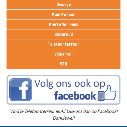
Overige
Paul Panzer
Pierre Van Hook
Roboruud
Telefoonterreur
Voicemail
VTM
Vind je Telefoonterreur leuk? Like ons dan op Facebook!
Dankjewel!