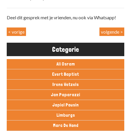
Deel dit gesprek met je vrienden, nu ook via Whatsapp!
< vorige
volgende >
Categorie
Ali Osram
Evert Baptist
Irene Wetzels
Jan Paparazzi
Japiel Pousin
Limburgs
Marc De Hond