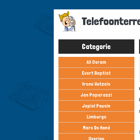
Overslaan
en
Telefoonterr
naar
de
inhoud
gaan
Categorie
Ali Osram
Evert Baptist
Irene Wetzels
Jan Paparazzi
Japiel Pousin
Limburgs
Marc De Hond
Overige