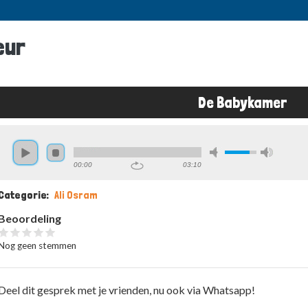
eur
De Babykamer
Kruimelpad
00:00
03:10
Categorie
Ali Osram
Beoordeling
Nog geen stemmen
Deel dit gesprek met je vrienden, nu ook via Whatsapp!