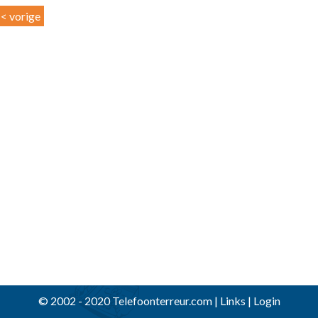
< vorige
© 2002 - 2020 Telefoonterreur.com |
Links
|
Login