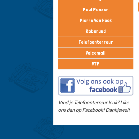
Paul Panzer
Pierre Van Hook
Roboruud
Telefoonterreur
Voicemail
VTM
Vind je Telefoonterreur leuk? Like
ons dan op Facebook! Dankjewel!